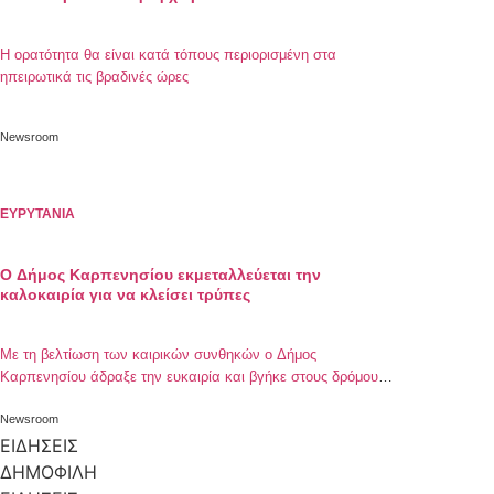
Η ορατότητα θα είναι κατά τόπους περιορισμένη στα
ηπειρωτικά τις βραδινές ώρες
Newsroom
ΕΥΡΥΤΑΝΙΑ
Ο Δήμος Καρπενησίου εκμεταλλεύεται την
καλοκαιρία για να κλείσει τρύπες
Με τη βελτίωση των καιρικών συνθηκών ο Δήμος
Καρπενησίου άδραξε την ευκαιρία και βγήκε στους δρόμους
να μαζέψει τα σπασμένα του φετινού χειμώνα! Έτσι, ήδη
από χθες με την πρώτη υποψία ήλιου, τα συνεργεία του
Newsroom
Δήμου Καρπενησίου ξεκίνησαν τις εργασίες προς
ΕΙΔΗΣΕΙΣ
αποκατάσταση ζημιών και καθαρισμό των δημοτικών
ΔΗΜΟΦΙΛΗ
χώρων.