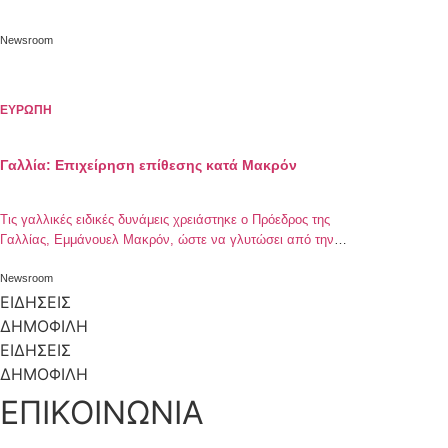
Newsroom
ΕΥΡΩΠΗ
Γαλλία: Επιχείρηση επίθεσης κατά Μακρόν
Τις γαλλικές ειδικές δυνάμεις χρειάστηκε ο Πρόεδρος της
Γαλλίας, Εμμάνουελ Μακρόν, ώστε να γλυτώσει από την
επιχείρηση επίθεσης διαδηλωτών εναντίον του κατά τη
διάρκεια νυχτερινής εξόδου στο Παρίσι. Πλήθος διαδηλωτών
Newsroom
συγκεντρώθηκε έξω απ’ το θέατρο «Bouffes du Nord», όπου
ΕΙΔΗΣΕΙΣ
βρισκόταν ο Γάλλος Πρόεδρος με τη σύζυγό του, και
ΔΗΜΟΦΙΛΗ
προσπάθησαν να εισέλθουν στο κτήριο. Τότε επενέβη […]
ΕΙΔΗΣΕΙΣ
ΔΗΜΟΦΙΛΗ
ΕΠΙΚΟΙΝΩΝΙΑ