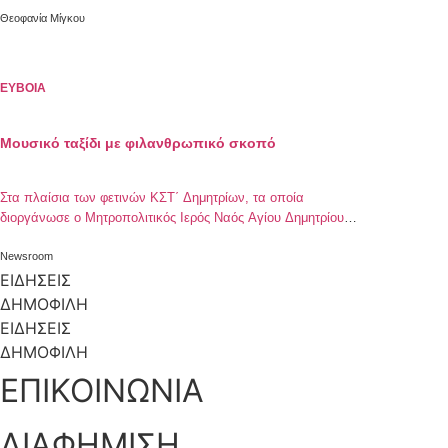
Θεοφανία Μίγκου
ΕΥΒΟΙΑ
Μουσικό ταξίδι με φιλανθρωπικό σκοπό
Στα πλαίσια των φετινών ΚΣΤ΄ Δημητρίων, τα οποία
διοργάνωσε ο Μητροπολιτικός Ιερός Ναός Αγίου Δημητρίου
Χαλκίδος, την Κυριακή 21 Οκτωβρίου 2018 το απόγευμα, στο
Συνεδριακό Κέντρο της Περιφερειακής Ενότητος Ευβοίας,
Newsroom
πραγματοποιήθηκε Συναυλία από την Ορχήστρα Ποικίλης
ΕΙΔΗΣΕΙΣ
Μουσικής του Πνευματικού Κέντρου του Μητροπολιτικού
ΔΗΜΟΦΙΛΗ
Ιερού Ναού Αγίου Δημητρίου Χαλκίδος, υπό την διεύθυνση
ΕΙΔΗΣΕΙΣ
του Αρχιμανδρίτου π. Χριστοφόρου Παπαθανασίου […]
ΔΗΜΟΦΙΛΗ
ΕΠΙΚΟΙΝΩΝΙΑ
ΔΙΑΦΗΜΙΣΗ