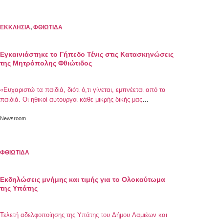
ΕΚΚΛΗΣΙΑ
,
ΦΘΙΩΤΙΔΑ
Εγκαινιάστηκε το Γήπεδο Τένις στις Κατασκηνώσεις
της Μητρόπολης Φθιώτιδος
«Ευχαριστώ τα παιδιά, διότι ό,τι γίνεται, εμπνέεται από τα
παιδιά. Οι ηθικοί αυτουργοί κάθε μικρής δικής μας
προσπάθειας είναι τα παιδιά, όλα γίνονται γιατί τα παιδιά το
χρειάζονται, γιατί τα παιδιά το θέλουν , γιατί τα παιδιά το
Newsroom
αξιοποιούν, διότι εν τέλει τα παιδιά το προσφέρουν». Με
αυτά τα λόγια ο Σεβασμιώτατος Μητροπολίτης Φθιώτιδος κ.
[…]
ΦΘΙΩΤΙΔΑ
Εκδηλώσεις μνήμης και τιμής για το Ολοκαύτωμα
της Υπάτης
Τελετή αδελφοποίησης της Υπάτης του Δήμου Λαμιέων και