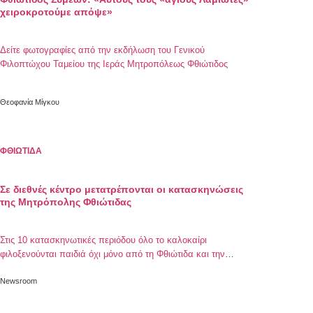
χειροκροτούμε απόψε»
Δείτε φωτογραφίες από την εκδήλωση του Γενικού
Φιλοπτώχου Ταμείου της Ιεράς Μητροπόλεως Φθιώτιδος
Θεοφανία Μίγκου
ΦΘΙΩΤΙΔΑ
Σε διεθνές κέντρο μετατρέπονται οι κατασκηνώσεις
της Μητρόπολης Φθιώτιδας
Στις 10 κατασκηνωτικές περιόδου όλο το καλοκαίρι
φιλοξενούνται παιδιά όχι μόνο από τη Φθιώτιδα και την
ευρύτερη περιοχή αλλά και από την Ουκρανία και την
Αφρική.
Newsroom