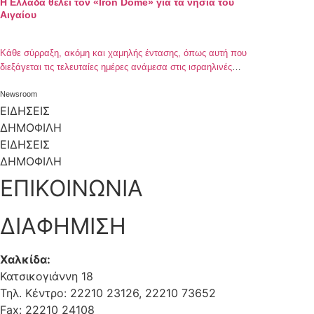
Η Ελλάδα θέλει τον «Iron Dome» για τα νησιά του
Αιγαίου
Kάθε σύρραξη, ακόμη και χαμηλής έντασης, όπως αυτή που
διεξάγεται τις τελευταίες ημέρες ανάμεσα στις ισραηλινές
Eνοπλες Δυνάμεις και την παλαιστινιακή ισλαμιστική
οργάνωση Χαμάς στη Λωρίδα της Γάζας, αναδεικνύει ένα
Newsroom
οπλικό σύστημα το οποίο χαρακτηρίζει τις συγκρούσεις,
ΕΙΔΗΣΕΙΣ
αφήνοντας το δικό του ξεχωριστό αποτύπωμα σε αυτές. Η
ΔΗΜΟΦΙΛΗ
αποτελεσματικότητα αλλά και η εξουδετέρωση της απειλής
ΕΙΔΗΣΕΙΣ
του αντιπάλου […]
ΔΗΜΟΦΙΛΗ
ΕΠΙΚΟΙΝΩΝΙΑ
ΔΙΑΦΗΜΙΣΗ
Χαλκίδα:
Κατσικογιάννη 18
Τηλ. Κέντρο: 22210 23126, 22210 73652
Fax: 22210 24108