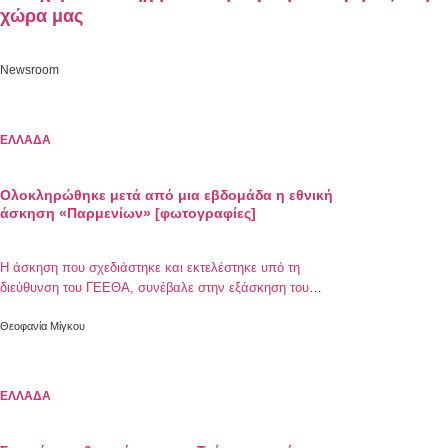
χώρα μας
Newsroom
ΕΛΛΑΔΑ
Ολοκληρώθηκε μετά από μια εβδομάδα η εθνική
άσκηση «Παρμενίων» [φωτογραφίες]
Η άσκηση που σχεδιάστηκε και εκτελέστηκε υπό τη
διεύθυνση του ΓΕΕΘΑ, συνέβαλε στην εξάσκηση του
προσωπικού των Ενόπλων Δυνάμεων σε αντικείμενα
σχεδίασης, συντονισμού και διεξαγωγής Διακλαδικών
Θεοφανία Μίγκου
Επιχειρήσεων
ΕΛΛΑΔΑ