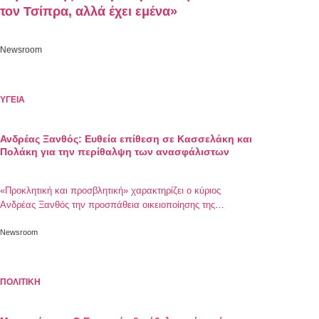
τον Τσίπρα, αλλά έχει εμένα»
Newsroom
ΥΓΕΙΑ
Ανδρέας Ξανθός: Ευθεία επίθεση σε Κασσελάκη και
Πολάκη για την περίθαλψη των ανασφάλιστων
«Προκλητική και προσβλητική» χαρακτηρίζει ο κύριος
Ανδρέας Ξανθός την προσπάθεια οικειοποίησης της
περίθαλψης των ανασφάλιστων από τον Στέφανο
Κασσελάκη και τον Παύλο Πολάκη
Newsroom
ΠΟΛΙΤΙΚΗ