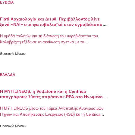
ΕΥΒΟΙΑ
Γιατί Αρχαιολογία και Διευθ. Περιβάλλοντος λένε
ξανά «ΝΑΙ» στα φωτοβολταϊκά στον υγροβιότοπο
του Κολοβρέχτη;
Η ομάδα πολιτών για τη διάσωση του υγροβιότοπου του
Κολοβρέχτη εξέδωσε ανακοίνωση σχετικά με τα
φωτοβολταϊκά πάρκα και την απόφαση να αδειοθοτηθούν
ξανά στην περιοχή. Αναλυτικά η ανακοίνωση της ομάδας:
Θεοφανία Μίγκου
Τρεις αποφάσεις, δυο της αρχαιολογίας, μια της Διεύθυνσης
Περιβάλλοντος της Περιφέρειας Στερεάς Ελλάδας,
αδειοδοτούν ξανά την κατασκευή δύο φωτοβολταϊκών
ΕΛΛΑΔΑ
πάρκων στη β’ ζώνη του υγροβιότοπου […]
Η MYTILINEOS, η Vodafone και η Centrica
υπογράφουν 10ετές «πράσινο» PPA στο Ηνωμένο
Βασίλειο
Η MYTILINEOS μέσω του Τομέα Ανάπτυξης Ανανεώσιμων
Πηγών και Αποθήκευσης Ενέργειας (RSD) και η Centrica
υπέγραψαν Συμφωνία Αγοράς Ενέργειας (PPA) με την
Vodafone UK που σχετίζεται με παραγόμενη ενέργεια από
Θεοφανία Μίγκου
τρία φωτοβολταϊκά πάρκα στο Ηνωμένο Βασίλειο.