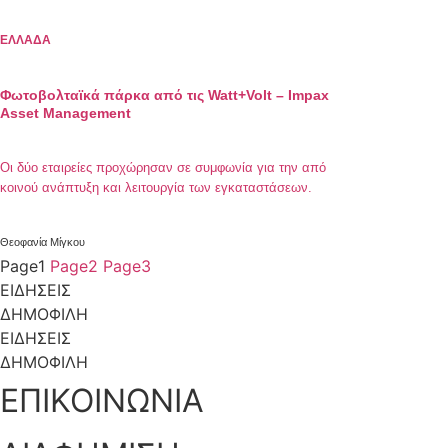
Ειδικότερα, τα συγκεκριμένα φωτοβολταϊκά πάρκα
βρίσκονται στις περιοχές Lincolnshire, Worcestershire και
ΕΛΛΑΔΑ
Nottinghamshire με συνολική δυναμικότητα 110 MW. Όλα τα
[…]
Φωτοβολταϊκά πάρκα από τις Watt+Volt – Impax
Asset Management
Οι δύο εταιρείες προχώρησαν σε συμφωνία για την από
κοινού ανάπτυξη και λειτουργία των εγκαταστάσεων.
Θεοφανία Μίγκου
Page
1
Page
2
Page
3
ΕΙΔΗΣΕΙΣ
ΔΗΜΟΦΙΛΗ
ΕΙΔΗΣΕΙΣ
ΔΗΜΟΦΙΛΗ
ΕΠΙΚΟΙΝΩΝΙΑ