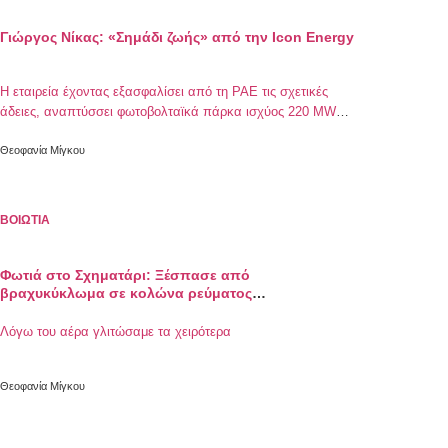
Γιώργος Νίκας: «Σημάδι ζωής» από την Icon Energy
Η εταιρεία έχοντας εξασφαλίσει από τη ΡΑΕ τις σχετικές
άδειες, αναπτύσσει φωτοβολταϊκά πάρκα ισχύος 220 MW
στη Βοιωτία - Τι δείχνουν τα πρώτα αποτελέσματα
Θεοφανία Μίγκου
ΒΟΙΩΤΙΑ
Φωτιά στο Σχηματάρι: Ξέσπασε από
βραχυκύκλωμα σε κολώνα ρεύματος
φωτοβολταϊκού πάρκου
Λόγω του αέρα γλιτώσαμε τα χειρότερα
Θεοφανία Μίγκου