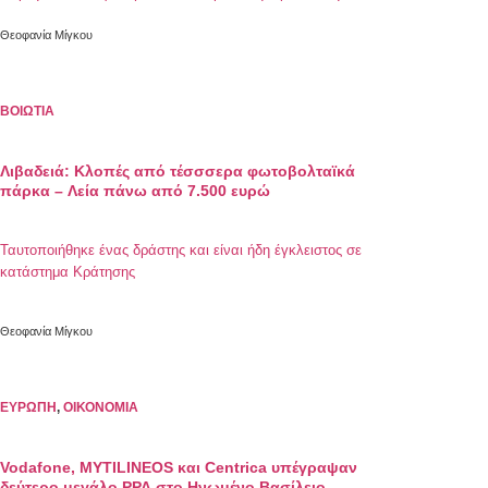
Data Centers της Keppel DC REIT στο Δουβλίνο, μειώνοντας
τις εκπομπές διοξειδίου του άνθρακα κατά 6.250 τόνους CO2
Θεοφανία Μίγκου
ετησίως
ΒΟΙΩΤΙΑ
Λιβαδειά: Κλοπές από τέσσσερα φωτοβολταϊκά
πάρκα – Λεία πάνω από 7.500 ευρώ
Ταυτοποιήθηκε ένας δράστης και είναι ήδη έγκλειστος σε
κατάστημα Κράτησης
Θεοφανία Μίγκου
ΕΥΡΩΠΗ
,
ΟΙΚΟΝΟΜΙΑ
Vodafone, MYTILINEOS και Centrica υπέγραψαν
δεύτερο μεγάλο PPA στο Ηνωμένο Βασίλειο