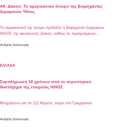
Αθ. Δάκου: Το αμερικάνικο όνειρο της βιομηχανίας
ζυμαρικών Ήλιος
Το αμερικανικό της όνειρο σχεδιάζει η βιομηχανία ζυμαρικών
ΗΛΙΟΣ της οικογένειας Δάκου, καθώς τις προηγούμενες
ημέρες παρουσίασε τις νέες της σειρές ζυμαρικώνσε 180
πωλητές κι αντιπροσώπους της στη Νέα Υόρκη. Η εταιρεία
Ανδρέας Κούκουρας
που ξεκίνησε τη διαδρομή της στο εγχώριο επιχειρηματικό
γίγνεσθαι από το 1932 και του χρόνου θα συμπληρώσει 90
χρόνια ζωής, έχει αποφασίσει να […]
ΕΛΛΑΔΑ
Συμπλήρωση 16 χρόνων από το αεροπορικό
δυστύχημα της εταιρείας ΗΛΙΟΣ
Μνημόσυνο για τα 121 θύματα, αύριο στο Γραμματικό
Ανδρέας Κούκουρας