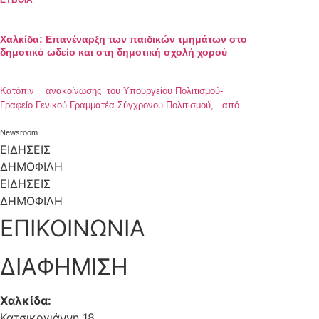
ΕΥΒΟΙΑ
Χαλκίδα: Επανέναρξη των παιδικών τμημάτων στο
δημοτικό ωδείο και στη δημοτική σχολή χορού
Κατόπιν ανακοίνωσης του Υπουργείου Πολιτισμού-
Γραφείο Γενικού Γραμματέα Σύγχρονου Πολιτισμού, από τη
Δευτέρα 1 Ιουνίου 2020, στις Δομές Καλλιτεχνικής
Εκπαίδευσης του ΔΟΑΠΠΕΧ, που περιλαμβάνουν το
Newsroom
Δημοτικό Ωδείο «Ν. Σκαλκώτα» και τη Δημοτική Σχολή
ΕΙΔΗΣΕΙΣ
Χορού, θα επιτρέπεται η λειτουργία και των λοιπών
ΔΗΜΟΦΙΛΗ
εκπαιδευτικών δομών καλλιτεχνικής εκπαίδευσης για τους
ΕΙΔΗΣΕΙΣ
σπουδαστές κάτω των έντεκα (11) ετών καθώς και η […]
ΔΗΜΟΦΙΛΗ
ΕΠΙΚΟΙΝΩΝΙΑ
ΔΙΑΦΗΜΙΣΗ
Χαλκίδα:
Κατσικογιάννη 18