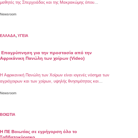
μαθητές της Σπερχειάδας και της Μακρακώμης όπου
ενημερώθηκαν για τα μέτρα προφύλαξης που πρέπει να
λαμβάνονται για τον ιό της γρίπης και του κορωνοοϊού.
Newsroom
ΔΕΛΤΙΟ ΤΥΠΟΥ Με πρωτοβουλία της Εντεταλμένης
Δημοτικής Συμβούλου σε θέματα Παιδείας κας Λαμπρινής
Λυδίας Ρήγα, οι μαθητές των σχολείων της Σπερχειάδας και
ΕΛΛΑΔΑ
,
ΥΓΕΙΑ
της Μακρακώμης, […]
Επαγρύπνηση για την προστασία από την
Αφρικάνικη Πανώλη των χοίρων (Video)
Η Αφρικανική Πανώλη των Χοίρων είναι ιογενές νόσηµα των
αγριόχοιρων και των χοίρων, υψηλής θνησιμότητας και
μεταδοτικότητας, µε μεγάλη ταχύτητα εξάπλωσης και αντοχή
του ιού στο περιβάλλον. Οι αγριόχοιροι παίζουν κυρίαρχο
Newsroom
ρόλο στην μετάδοση της νόσου καθώς αποτελούν τη
δεξαμενή του ιού. Στις χώρες όπου ενδημεί, η εκρίζωσή του
είναι ιδιαίτερα δύσκολη και κατά συνέπεια […]
ΒΟΙΩΤΙΑ
Η ΠΕ Βοιωτίας σε εγρήγορση όλο το
Σαββατοκύριακο