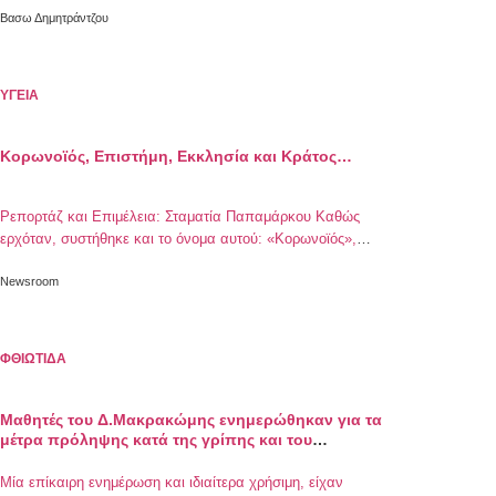
Βασω Δημητράντζου
ΥΓΕΙΑ
Κορωνοϊός, Επιστήμη, Εκκλησία και Κράτος…
Ρεπορτάζ και Επιμέλεια: Σταματία Παπαμάρκου Καθώς
ερχόταν, συστήθηκε και το όνομα αυτού: «Κορωνοϊός»,
μιλούν για πανδημία, για την γρήγορη εξάπλωσή του, άλλοι
πάλι είπαν πώς οι Κινέζοι ήταν οι πραγματικοί αίτιοι και πως
Newsroom
οι διατροφικές τους συνήθειες ήταν ο κύριος λόγος της
δημιουργίας του και διάφορα αλλά σενάρια που «πέφτουν»
στο τραπέζι, χωρίς να είναι […]
ΦΘΙΩΤΙΔΑ
Μαθητές του Δ.Μακρακώμης ενημερώθηκαν για τα
μέτρα πρόληψης κατά της γρίπης και του
κορωνοϊού
Μία επίκαιρη ενημέρωση και ιδιαίτερα χρήσιμη, είχαν