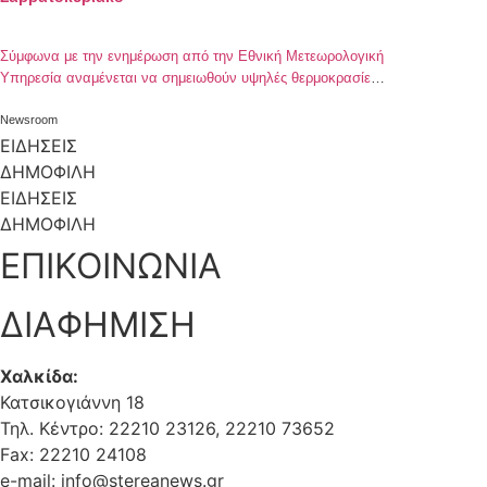
Σύμφωνα με την ενημέρωση από την Εθνική Μετεωρολογική
Υπηρεσία αναμένεται να σημειωθούν υψηλές θερμοκρασίες
στη χώρα μας, από χθές 01/08/2019 έως και το Σάββατο
03/08/2019, και θα επηρεάσουν και την ευρύτερη περιοχή της
Newsroom
Π.Ε. Βοιωτίας. Πιο αναλυτικά : α. Σήμερα Παρασκευή (02-8-
ΕΙΔΗΣΕΙΣ
2019) η θερμοκρασία θα φτάσει στην ηπειρωτική Ελλάδα
ΔΗΜΟΦΙΛΗ
στους 38 με 39 και στη […]
ΕΙΔΗΣΕΙΣ
ΔΗΜΟΦΙΛΗ
ΕΠΙΚΟΙΝΩΝΙΑ
ΔΙΑΦΗΜΙΣΗ
Χαλκίδα:
Κατσικογιάννη 18
Τηλ. Κέντρο: 22210 23126, 22210 73652
Fax: 22210 24108
e-mail: info@stereanews.gr